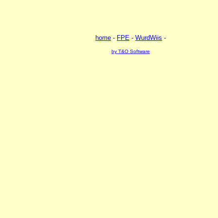
home
-
FPE
-
WurdWiis
-
by T&O Software