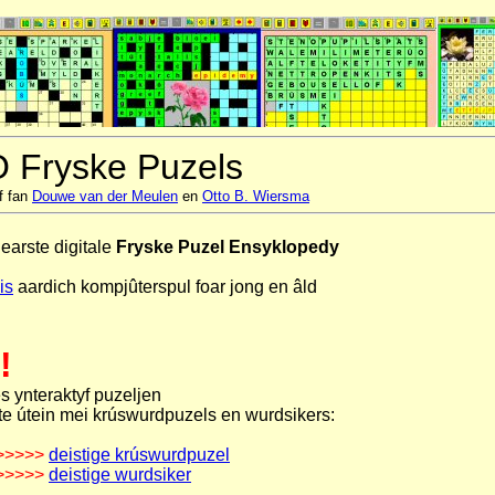
 Fryske Puzels
yf fan
Douwe van der Meulen
en
Otto B. Wiersma
earste digitale
Fryske Puzel Ensyklopedy
is
aardich kompjûterspul foar jong en âld
!
s ynteraktyf puzeljen
te útein mei krúswurdpuzels en wurdsikers:
>>>>>
deistige krúswurdpuzel
>>>>>
deistige wurdsiker