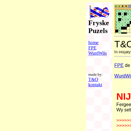
Fryske
Puzels
T&O
home
FPE
In inisjat
WurdWiis
FPE
de 
made by:
WurdWi
T&O
kontakt
NIJ
Fergee
Wy set
>>>>>
>>>>>